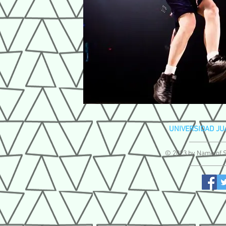
UNIVERSIDAD JU
© 2023 by Name of S